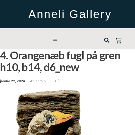
Anneli Gallery
4. Orangenæb fugl på gren
h10, b14, d6_new
januar 22, 2024
Af
admin
0